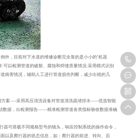
外，目前对下水道的维修诊断完全靠的是小小的“机器
0
:可以检测管道的破裂、腐蚀和焊缝质量情况:采用模式识别
5
管道病害情况，辅助人工进行管道损伤判断，减少出错的几
----采用高压清洗设备对管道清洗疏堵排水-----优选智能
结数据，出检测报告------精准检测管道各类指标验收数据准确
行器可搭载不同规格型号的镜头，响应控制系统的操作命令，
画面以及爬行器的状态信息，如：爬行器的前进、转向、后