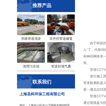
推荐产品
市政管道清淤
非开挖管道修复
由于科技的不
人”了，代替传
和神经网络等
率。
清理污水池
管道封堵气囊
管道CCTV
首行施工用业之
联系我们
管道检测机器人
度---最后总
上海圣科环保工程有限公司
管道CCTV
通过电缆盘与
地址：上海金山区金山卫镇秋实路688号